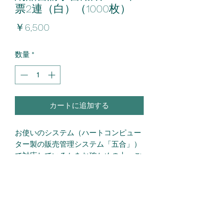
票2連（白）（1000枚）
価
￥6,500
格
数量
*
カートに追加する
お使いのシステム（ハートコンピュー
ター製の販売管理システム「五合」）
で対応しているかをお確かめの上、ご
発注ください。
レーザープリンタで印刷可能で、A4サ
イズ、白色2枚綴りです。
ミシン目が入っており、簡単に切り離