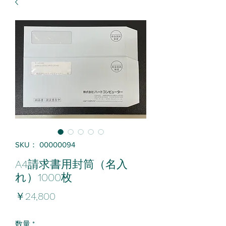
SKU： 00000094
A4請求書用封筒（名入
れ）1000枚
価
￥24,800
格
数量
*