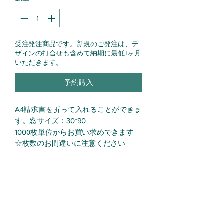
受注発注商品です。新規のご発注は、デ
ザインの打合せも含めて納期に最低1ヶ月
いただきます。
予約購入
A4請求書を折って入れることができま
す。窓サイズ：30*90
1000枚単位からお買い求めできます
☆枚数のお間違いに注意ください
印字位置の調整が必要かも知れませ
ん。
通常の納期は1ヵ月です。間に連休等が
入るとその分だけ納期が延びます。