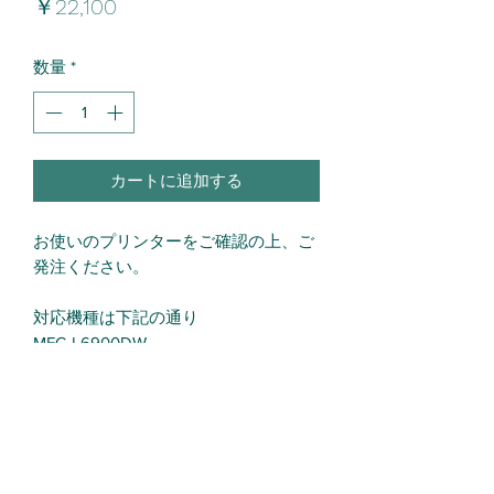
価
￥22,100
格
数量
*
カートに追加する
お使いのプリンターをご確認の上、ご
発注ください。
対応機種は下記の通り
MFC-L6900DW
MFC-L5755DW
HL-L6400DW
HL-L5200DW
HL-L5100DN