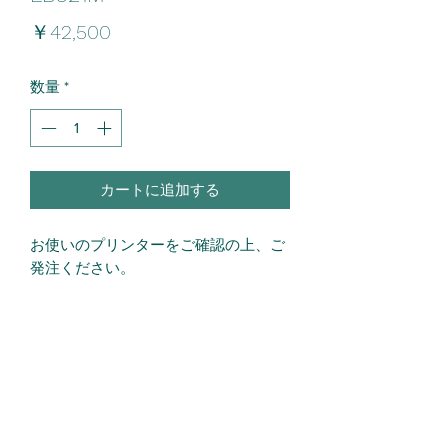
価
￥42,500
格
数量
*
カートに追加する
お使いのプリンターをご確認の上、ご
発注ください。
返品・返金ポリシー
未開封のものに限り、返品できます。
配送情報
ご一報の上、下記までお送りくださ
い。
お取り寄せ商品です。手配に（2週間
〒529-0425